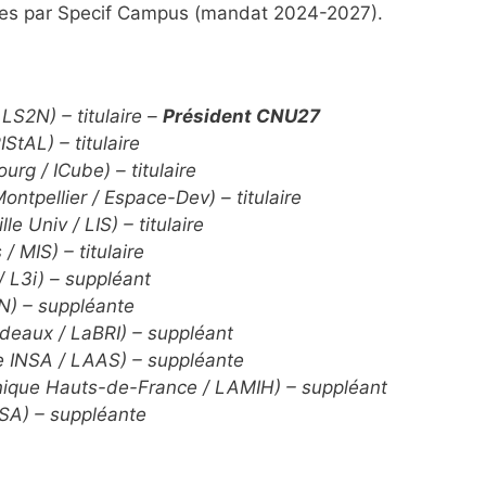
tées par Specif Campus (mandat 2024-2027).
S2N) – titulaire –
Président CNU27
IStAL
) – titulaire
ourg /
ICube
) – titulaire
ntpellier / Espace-Dev) – titulaire
ille
Univ
/ LIS) – titulaire
/ MIS) – titulaire
/ L3i) – suppléant
PN) – suppléante
deaux /
LaBRI
) – suppléant
 INSA / LAAS) – suppléante
nique Hauts-de-France / LAMIH) – suppléant
ISA) – suppléante