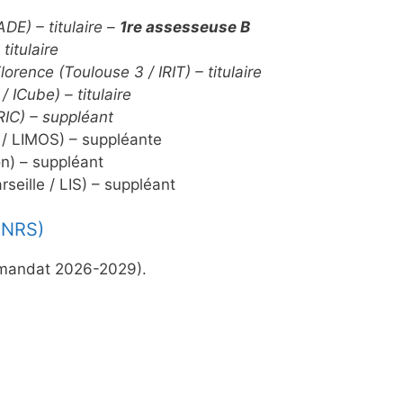
ADE) – titulaire –
1re assesseuse B
 titulaire
orence (Toulouse 3 / IRIT) – titulaire
 /
ICube
) – titulaire
RIC) – suppléant
 / LIMOS) – suppléante
n) – suppléant
seille / LIS) – suppléant
oNRS
)
(mandat 2026-2029).