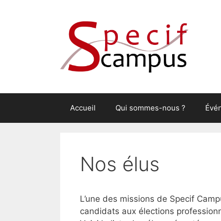
Aller
au
contenu
Accueil
Qui sommes-nous ?
Évé
Nos élus
L’une des missions de Specif Campu
candidats aux élections profession