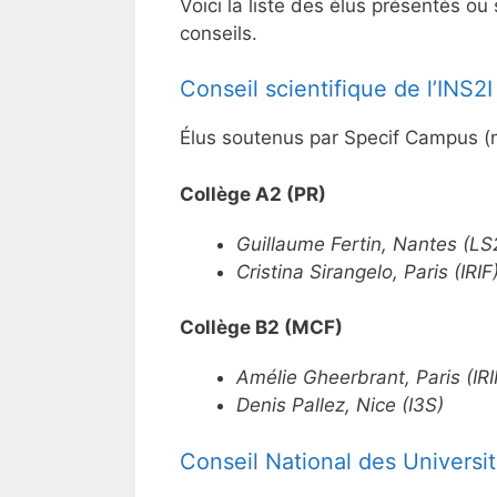
Voici la liste des élus présentés o
conseils.
Conseil scientifique de l’INS2I
Élus soutenus par Specif Campus 
Collège A2 (PR)
Guillaume
Fertin
, Nantes (
LS
Cristina
Sirangelo
, Paris (IRIF
Collège B2 (MCF)
Amélie
Gheerbrant
, Paris (IR
Denis
Pallez, Nice (I3S)
Conseil National des Universit