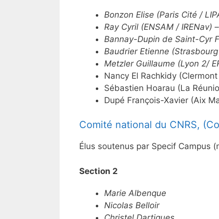
Bonzon
Elise
(Paris Cité / LIP
Ray Cyril (ENSAM /
IRENav
) –
Bannay
-Dupin de Saint-Cyr Fl
Baudrier Etienne (Strasbourg
Metzler
Guillaume (Lyon 2/ E
Nancy El Rachkidy (Clermont
Sébastien Hoarau (La Réunio
Dupé François-Xavier (Aix Mar
Comité national du CNRS, (C
Élus soutenus par Specif Campus 
Section 2
Marie Albenque
Nicolas Belloir
Christel Dartigues