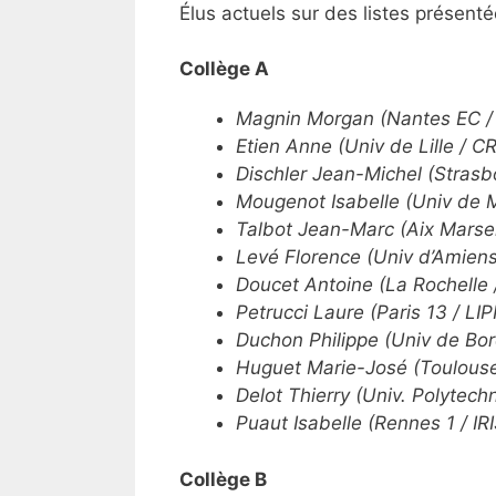
Élus actuels sur des listes présen
Collège A
Magnin Morgan (Nantes EC / L
Etien
Anne (
Univ
de Lille /
CR
Dischler
Jean-Michel (Strasb
Mougenot
Isabelle (
Univ
de Mo
Talbot Jean-Marc (Aix Marse
Levé Florence (
Univ
d’Amiens 
Doucet Antoine (La Rochelle 
Petrucci Laure (Paris 13 / LI
Duchon
Philippe (
Univ
de Bor
Huguet Marie-José (Toulouse
Delot
Thierry (
Univ
. Polytech
Puaut
Isabelle (Rennes 1 / IR
Collège B