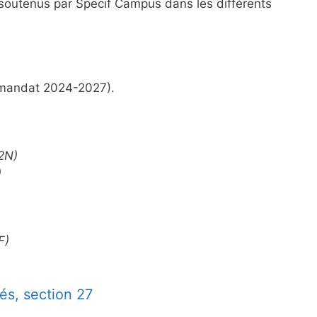
u soutenus par Specif Campus dans les différents
(mandat 2024-2027).
2N
)
)
IF
)
és, section 27