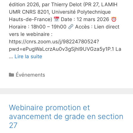
édition 2026, par Thierry Delot (PR 27, LAMIH
UMR CNRS 8201, Université Polytechnique
Hauts-de-France)
Date : 12 mars 2026
Horaire : 18h00 – 19h00
Accès : Lien direct
vers le webinaire :
https://cnrs.zoom.us/j/98224780524?
pwd=ePugWaLcrzAu0v3gSjhl9UVGza5y1P.1 La
…
Lire la suite
Catégories
Événements
Webinaire promotion et
avancement de grade en section
27