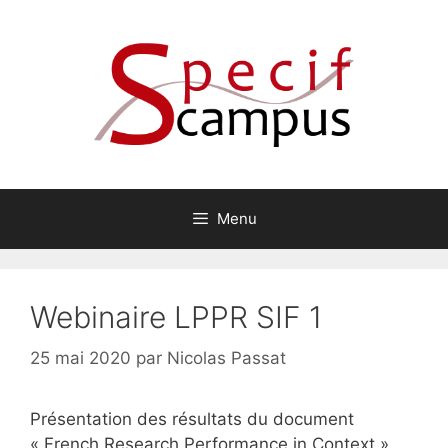
Aller
au
contenu
Menu
Webinaire LPPR SIF 1
25 mai 2020
par
Nicolas Passat
Présentation des résultats du document
« French Research Performance in Context »,